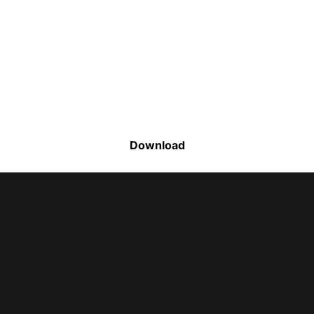
Faça o download da nossa lista completa
de estoque e tenha acesso a todos os
produtos disponíveis
Download