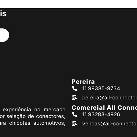
s produtos
is
Pereira
11 98385-9734
pereira@all-connecto
Comercial All Conn
experiência no mercado
11 93283-4926
or seleção de conectores,
ara chicotes automotivos,
vendas@all-connecto