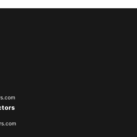
rs.com
ctors
rs.com