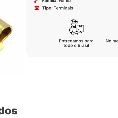
Família:
Fêmea
Tipo:
Terminais
Entregamos para
No me
todo o Brasil
ados