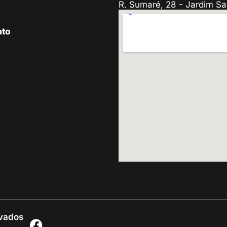
R. Sumaré, 28 - Jardim Sa
ato
rvados