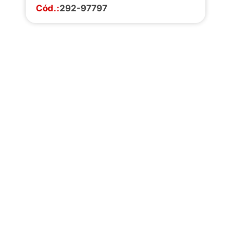
Cód.:
292-97797
Faça o download da
completa de estoq