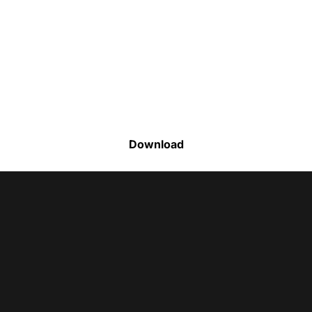
Faça o download da nossa lista completa
de estoque e tenha acesso a todos os
produtos disponíveis
Download