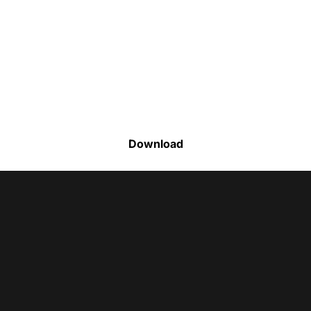
Faça o download da nossa lista completa
de estoque e tenha acesso a todos os
produtos disponíveis
Download