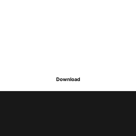
Faça o download da nossa lista completa
de estoque e tenha acesso a todos os
produtos disponíveis
Download