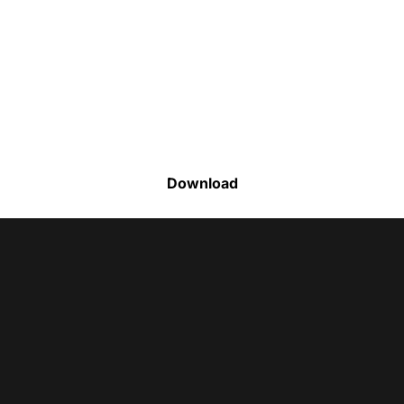
Faça o download da nossa lista completa
de estoque e tenha acesso a todos os
produtos disponíveis
Download