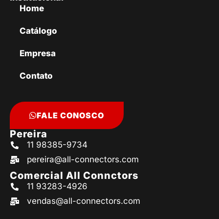
Home
Catálogo
Empresa
Contato
FALE CONOSCO
Pereira
11 98385-9734
pereira@all-connectors.com
Comercial All Connctors
11 93283-4926
vendas@all-connectors.com