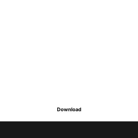
Faça o download da nossa lista completa
de estoque e tenha acesso a todos os
produtos disponíveis
Download