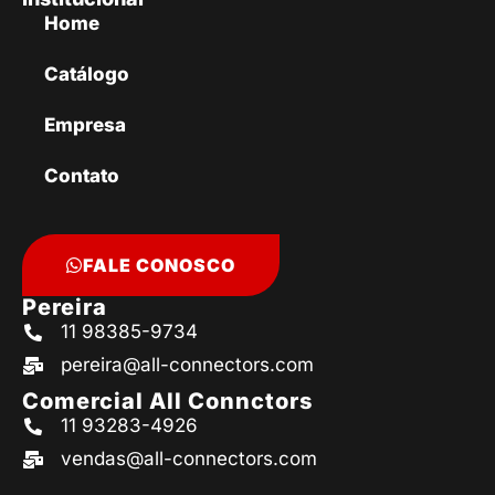
Home
Catálogo
Empresa
Contato
FALE CONOSCO
Pereira
11 98385-9734
pereira@all-connectors.com
Comercial All Connctors
11 93283-4926
vendas@all-connectors.com