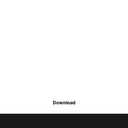
Faça o download da nossa lista completa
de estoque e tenha acesso a todos os
produtos disponíveis
Download