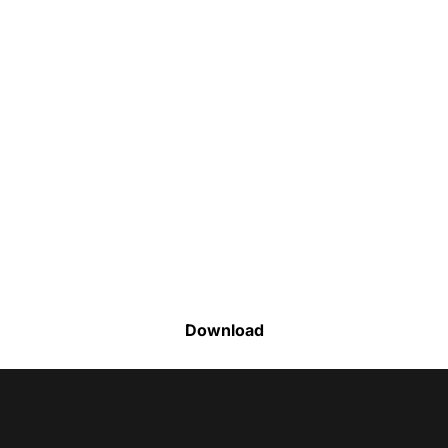
Faça o download da nossa lista completa
de estoque e tenha acesso a todos os
produtos disponíveis
Download