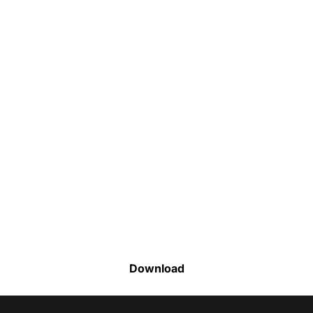
Faça o download da nossa lista completa
de estoque e tenha acesso a todos os
produtos disponíveis
Download