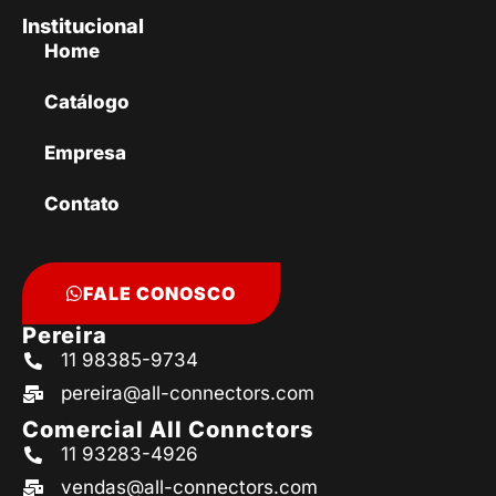
Institucional
Home
Catálogo
Empresa
Contato
FALE CONOSCO
Pereira
11 98385-9734
pereira@all-connectors.com
Comercial All Connctors
11 93283-4926
vendas@all-connectors.com