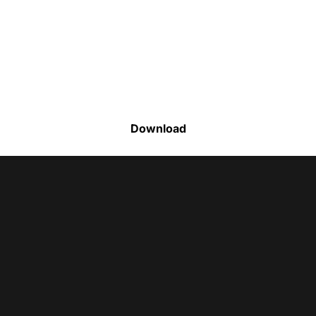
Faça o download da nossa lista completa
de estoque e tenha acesso a todos os
produtos disponíveis
Download