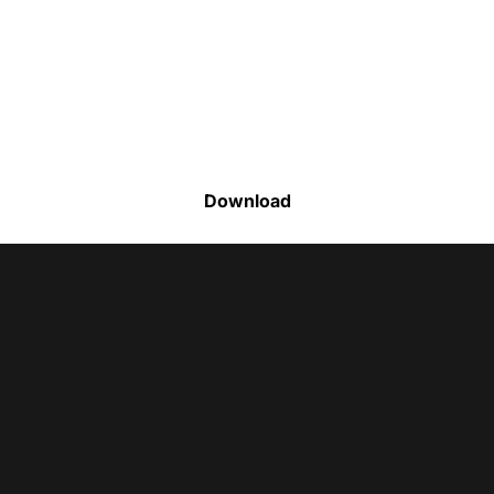
Faça o download da nossa lista completa
de estoque e tenha acesso a todos os
produtos disponíveis
Download