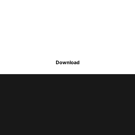
Faça o download da nossa lista completa
de estoque e tenha acesso a todos os
produtos disponíveis
Download