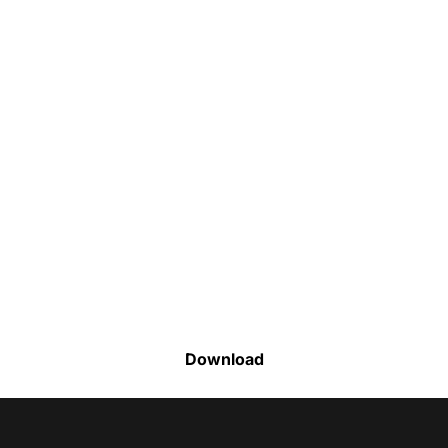
Faça o download da nossa lista completa
de estoque e tenha acesso a todos os
produtos disponíveis
Download