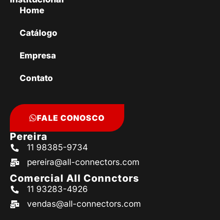
Home
Catálogo
Empresa
Contato
FALE CONOSCO
Pereira
11 98385-9734
pereira@all-connectors.com
Comercial All Connctors
11 93283-4926
vendas@all-connectors.com