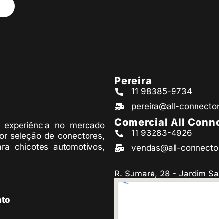
Pereira
11 98385-9734
pereira@all-connecto
Comercial All Conn
experiência no mercado
11 93283-4926
or seleção de conectores,
ara chicotes automotivos,
vendas@all-connecto
R. Sumaré, 28 - Jardim Sa
ato