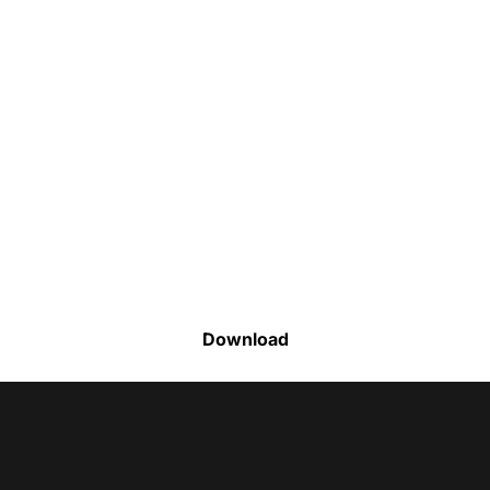
Faça o download da nossa lista completa
de estoque e tenha acesso a todos os
produtos disponíveis
Download