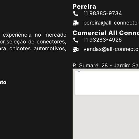
Pereira
11 98385-9734
pereira@all-connecto
Comercial All Conn
experiência no mercado
11 93283-4926
or seleção de conectores,
ara chicotes automotivos,
vendas@all-connecto
R. Sumaré, 28 - Jardim Sa
ato