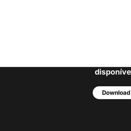
Faça o download da
completa de estoq
acesso a todos o
disponíve
Download