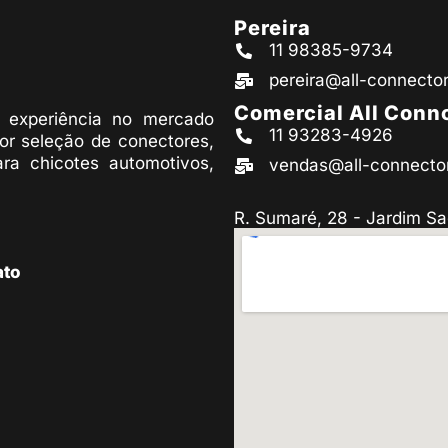
Pereira
11 98385-9734
pereira@all-connecto
Comercial All Conn
experiência no mercado
11 93283-4926
or seleção de conectores,
ara chicotes automotivos,
vendas@all-connecto
R. Sumaré, 28 - Jardim Sa
ato