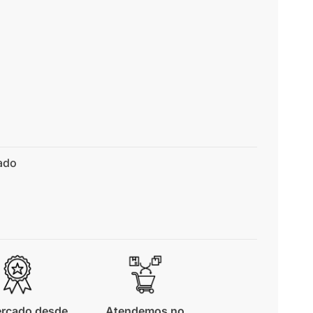
ado
rcado desde
Atendemos no