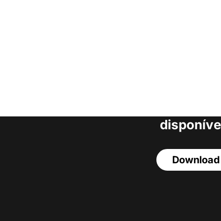
Faça o download da
completa de estoq
acesso a todos o
disponíve
Download