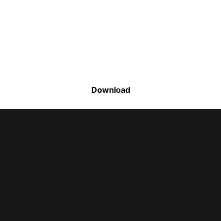
Faça o download da nossa lista completa
de estoque e tenha acesso a todos os
produtos disponíveis
Download