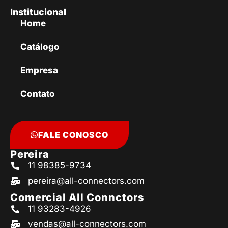
Institucional
Home
Catálogo
Empresa
Contato
FALE CONOSCO
Pereira
11 98385-9734
pereira@all-connectors.com
Comercial All Connctors
11 93283-4926
vendas@all-connectors.com