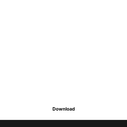
Faça o download da nossa lista completa
de estoque e tenha acesso a todos os
produtos disponíveis
Download