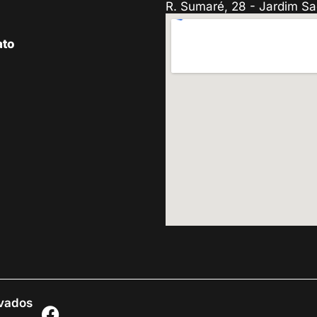
R. Sumaré, 28 - Jardim Sa
ato
rvados