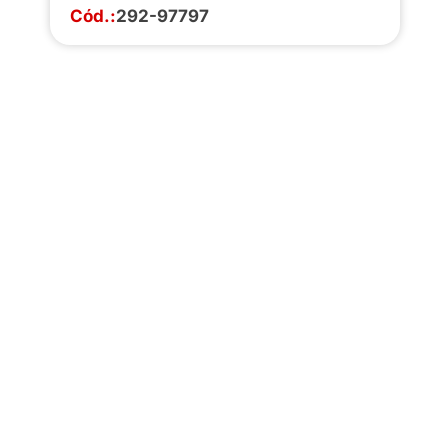
Cód.:
292-97797
Faça o download da
completa de estoq