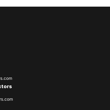
rs.com
ctors
rs.com