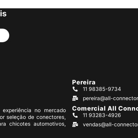
s produtos
is
Pereira
11 98385-9734
pereira@all-connecto
Comercial All Conn
experiência no mercado
11 93283-4926
or seleção de conectores,
ara chicotes automotivos,
vendas@all-connecto