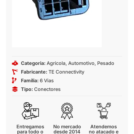
Categoria:
Agrícola
,
Automotivo
,
Pesado
Fabricante:
TE Connectivity
Família:
6 Vias
Tipo:
Conectores
Entregamos
No mercado
Atendemos
para todo o
desde 2014
no atacado e