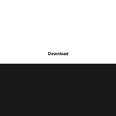
Faça o download da nossa lista completa
de estoque e tenha acesso a todos os
produtos disponíveis
Download