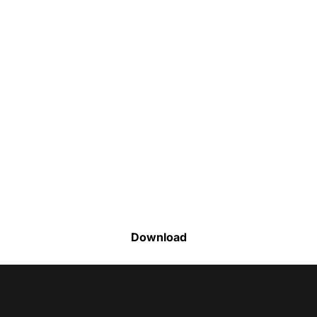
Faça o download da nossa lista completa
de estoque e tenha acesso a todos os
produtos disponíveis
Download