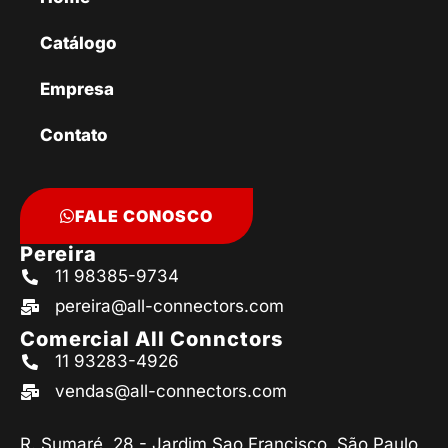
Catálogo
Empresa
Contato
FALE CONOSCO
Pereira
11 98385-9734
pereira@all-connectors.com
Comercial All Connctors
11 93283-4926
vendas@all-connectors.com
R. Sumaré, 28 - Jardim Sao Francisco, São Paulo