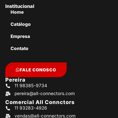
Institucional
Home
Catálogo
Empresa
Contato
FALE CONOSCO
Pereira
11 98385-9734
pereira@all-connectors.com
Comercial All Connctors
11 93283-4926
vendas@all-connectors.com