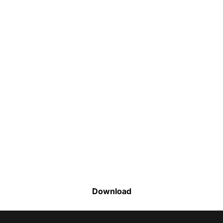
Faça o download da nossa lista completa
de estoque e tenha acesso a todos os
produtos disponíveis
Download