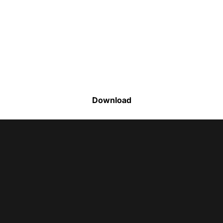
Faça o download da nossa lista completa
de estoque e tenha acesso a todos os
produtos disponíveis
Download