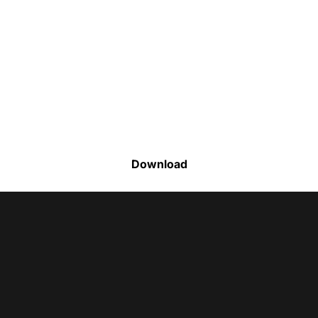
Faça o download da nossa lista completa
de estoque e tenha acesso a todos os
produtos disponíveis
Download