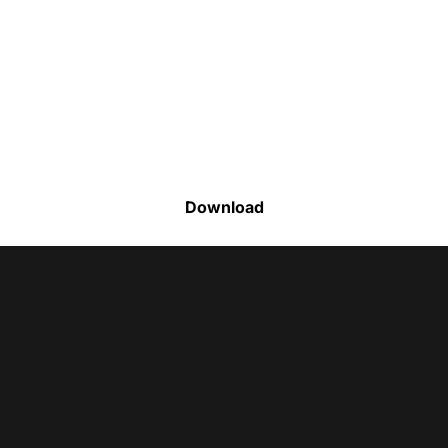
Faça o download da nossa lista completa
de estoque e tenha acesso a todos os
produtos disponíveis
Download