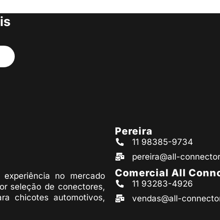
s produtos
is
Pereira
11 98385-9734
pereira@all-connecto
Comercial All Conn
experiência no mercado
11 93283-4926
or seleção de conectores,
ara chicotes automotivos,
vendas@all-connecto