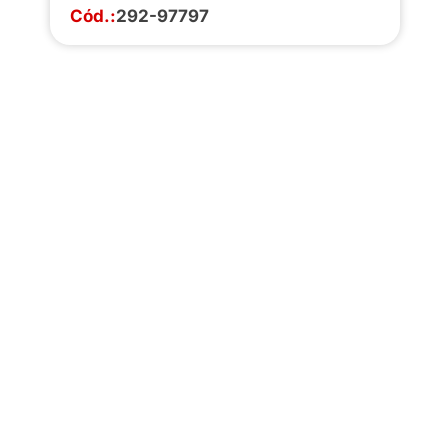
Cód.:
292-97797
Faça o download da
completa de estoq