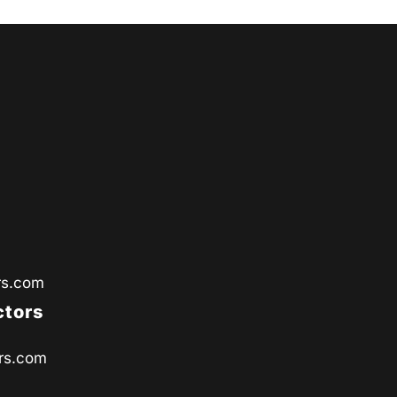
rs.com
ctors
rs.com