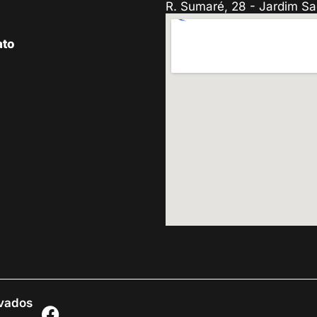
R. Sumaré, 28 - Jardim Sa
ato
rvados