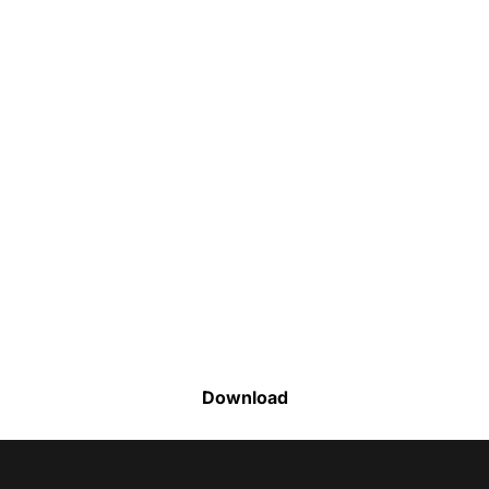
Faça o download da nossa lista completa
de estoque e tenha acesso a todos os
produtos disponíveis
Download