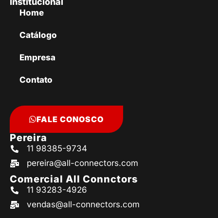
Institucional
Home
Catálogo
Empresa
Contato
FALE CONOSCO
Pereira
11 98385-9734
pereira@all-connectors.com
Comercial All Connctors
11 93283-4926
vendas@all-connectors.com