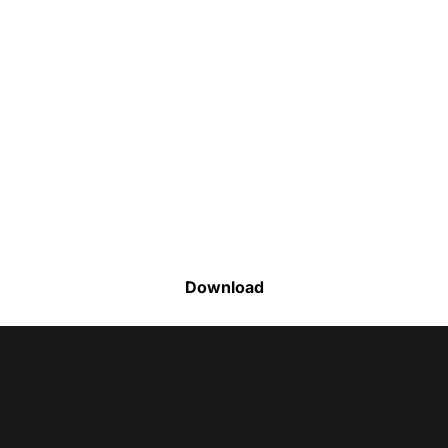
Faça o download da nossa lista completa
de estoque e tenha acesso a todos os
produtos disponíveis
Download