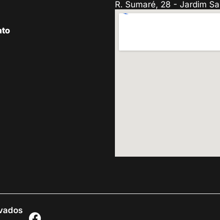
R. Sumaré, 28 - Jardim Sa
ato
rvados