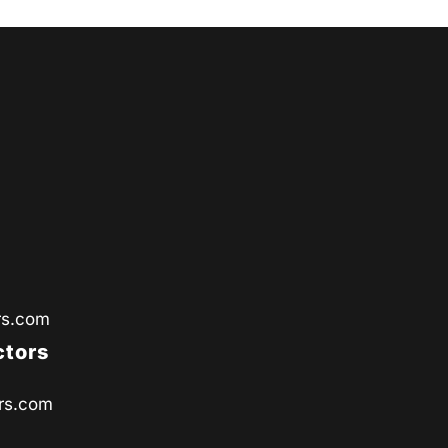
rs.com
ctors
rs.com