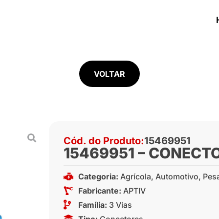
VOLTAR
Cód. do Produto:
15469951
15469951 – CONECTO
Categoria:
Agrícola
,
Automotivo
,
Pes
Fabricante:
APTIV
Família:
3 Vias
Tipo:
Conectores