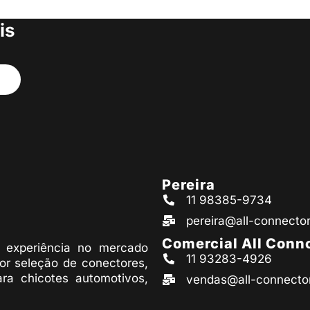
s produtos
is
Pereira
11 98385-9734
pereira@all-connecto
Comercial All Conn
experiência no mercado
11 93283-4926
or seleção de conectores,
ara chicotes automotivos,
vendas@all-connecto