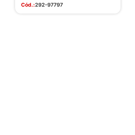
Cód.:
292-97797
Faça o download da
completa de estoq