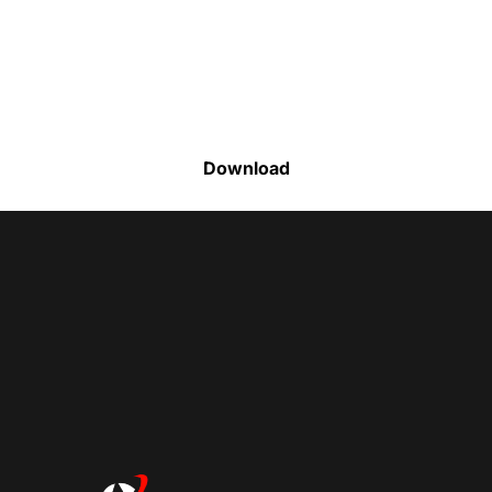
Faça o download da nossa lista completa
de estoque e tenha acesso a todos os
produtos disponíveis
Download