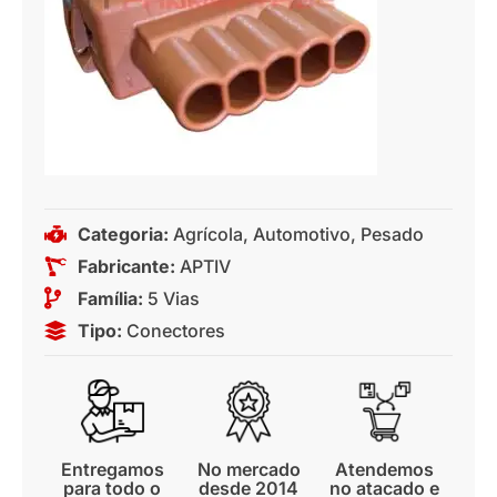
Categoria:
Agrícola
,
Automotivo
,
Pesado
Fabricante:
APTIV
Família:
5 Vias
Tipo:
Conectores
Entregamos
No mercado
Atendemos
para todo o
desde 2014
no atacado e