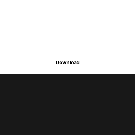
Faça o download da nossa lista completa
de estoque e tenha acesso a todos os
produtos disponíveis
Download