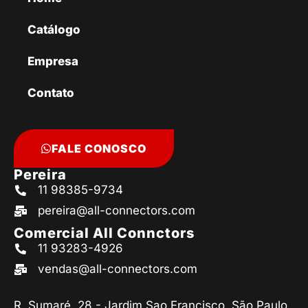
Catálogo
Empresa
Contato
FALE CONOSCO
Pereira
11 98385-9734
pereira@all-connectors.com
Comercial All Connctors
11 93283-4926
vendas@all-connectors.com
R. Sumaré, 28 - Jardim Sao Francisco, São Paulo