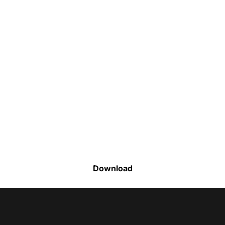
Faça o download da nossa lista completa
de estoque e tenha acesso a todos os
produtos disponíveis
Download