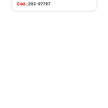
Cód.:
292-97797
Faça o download da
completa de estoq