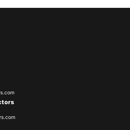
rs.com
ctors
rs.com