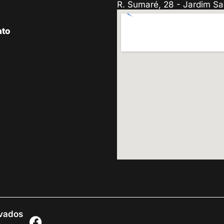
R. Sumaré, 28 - Jardim Sa
ato
rvados