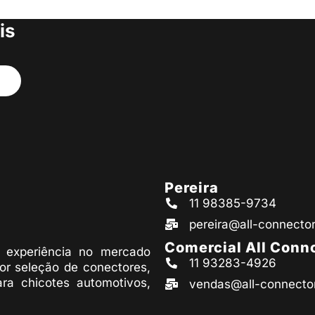
s produtos
is
Pereira
11 98385-9734
pereira@all-connecto
Comercial All Conn
experiência no mercado
11 93283-4926
or seleção de conectores,
ara chicotes automotivos,
vendas@all-connecto