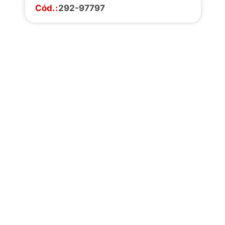
Cód.:
292-97797
Faça o download da
completa de estoq