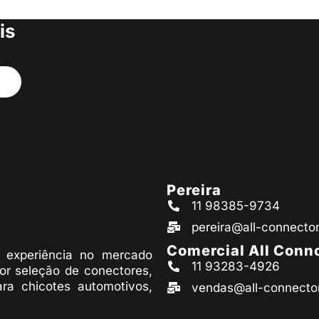
s produtos
is
Pereira
11 98385-9734
pereira@all-connecto
Comercial All Conn
experiência no mercado
11 93283-4926
or seleção de conectores,
ara chicotes automotivos,
vendas@all-connecto