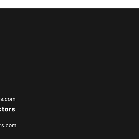
rs.com
ctors
rs.com