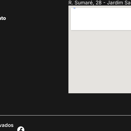
R. Sumaré, 28 - Jardim Sa
ato
rvados