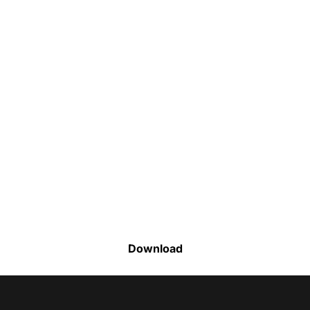
Faça o download da nossa lista completa
de estoque e tenha acesso a todos os
produtos disponíveis
Download