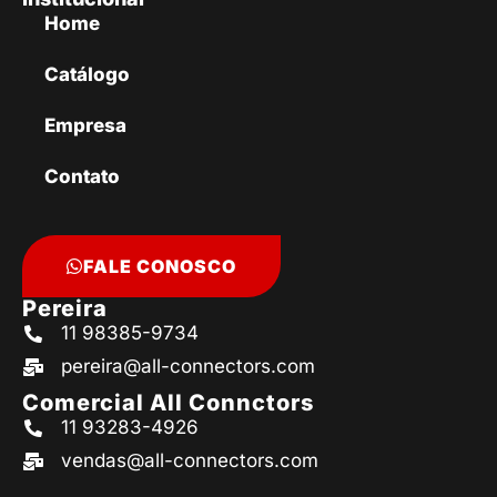
Home
Catálogo
Empresa
Contato
FALE CONOSCO
Pereira
11 98385-9734
pereira@all-connectors.com
Comercial All Connctors
11 93283-4926
vendas@all-connectors.com