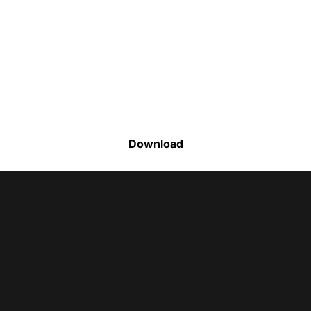
Faça o download da nossa lista completa
de estoque e tenha acesso a todos os
produtos disponíveis
Download