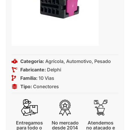
Categoria:
Agrícola
,
Automotivo
,
Pesado
Fabricante:
Delphi
Família:
10 Vias
Tipo:
Conectores
Entregamos
No mercado
Atendemos
para todo o
desde 2014
no atacado e