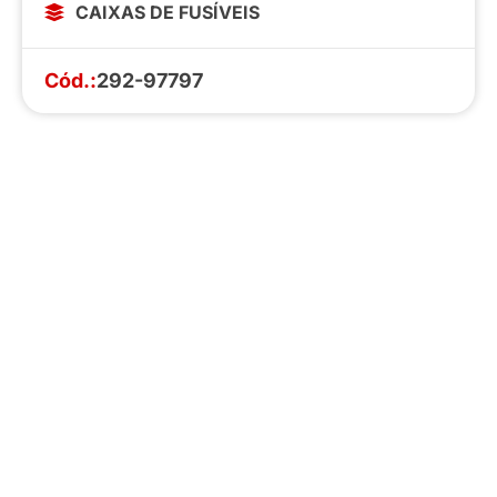
CAIXAS DE FUSÍVEIS
Cód.:
292-97797
Faça o download da nossa lista completa
de estoque e tenha acesso a todos os