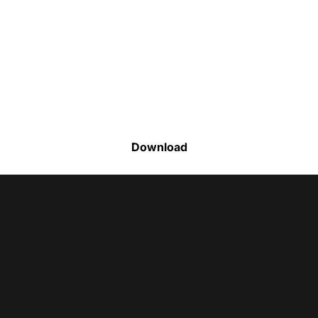
Faça o download da nossa lista completa
de estoque e tenha acesso a todos os
produtos disponíveis
Download