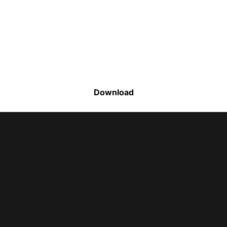
Faça o download da nossa lista completa
de estoque e tenha acesso a todos os
produtos disponíveis
Download