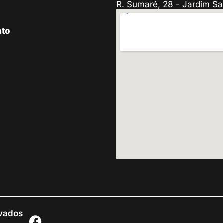
R. Sumaré, 28 - Jardim Sa
ato
rvados