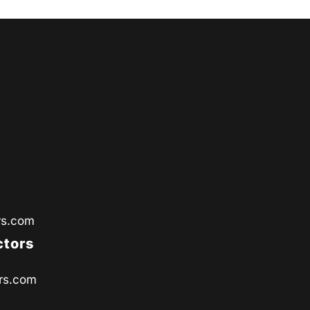
rs.com
ctors
rs.com