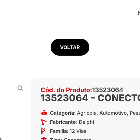
VOLTAR
Cód. do Produto:
13523064
13523064 – CONECTO
Categoria:
Agrícola
,
Automotivo
,
Pes
Fabricante:
Delphi
Família:
12 Vias
Tipo:
Conectores