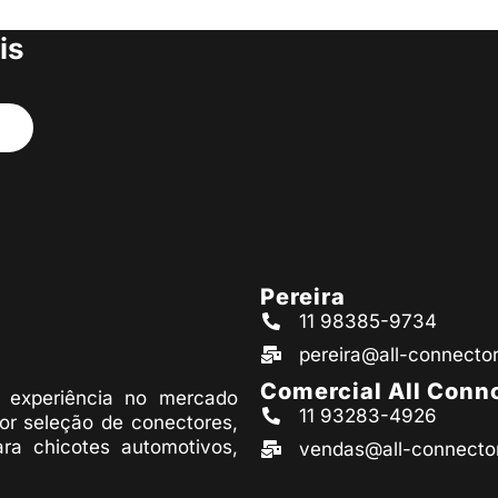
s produtos
is
Pereira
11 98385-9734
pereira@all-connecto
Comercial All Conn
experiência no mercado
11 93283-4926
or seleção de conectores,
ara chicotes automotivos,
vendas@all-connecto