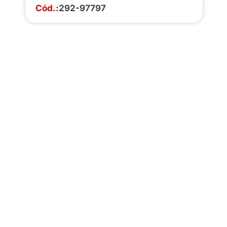
Cód.:
292-97797
Faça o download da
completa de estoq