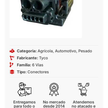
Categoria:
Agrícola
,
Automotivo
,
Pesado
Fabricante:
Tyco
Família:
6 Vias
Tipo:
Conectores
Entregamos
No mercado
Atendemos
para todo o
desde 2014
no atacado e