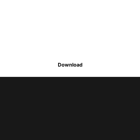
Faça o download da nossa lista completa
de estoque e tenha acesso a todos os
produtos disponíveis
Download