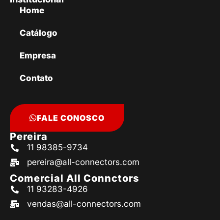
Home
Catálogo
Empresa
Contato
FALE CONOSCO
Pereira
11 98385-9734
pereira@all-connectors.com
Comercial All Connctors
11 93283-4926
vendas@all-connectors.com