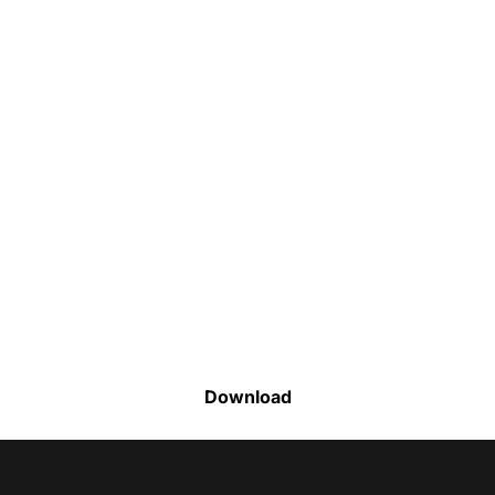
Faça o download da nossa lista completa
de estoque e tenha acesso a todos os
produtos disponíveis
Download