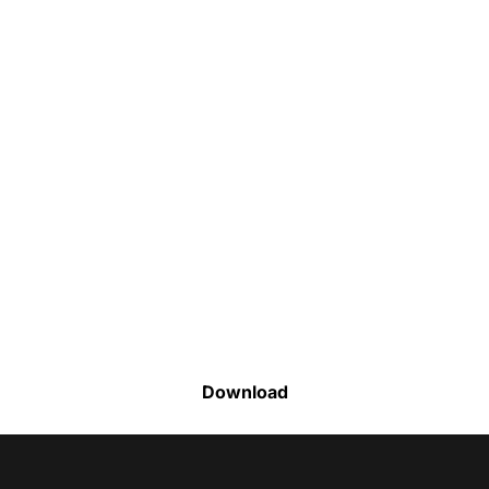
Faça o download da nossa lista completa
de estoque e tenha acesso a todos os
produtos disponíveis
Download