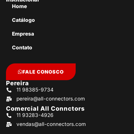
Home
Catálogo
Empresa
Contato
FALE CONOSCO
Pereira
11 98385-9734
pereira@all-connectors.com
Comercial All Connctors
11 93283-4926
vendas@all-connectors.com