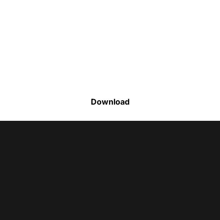
Faça o download da nossa lista completa
de estoque e tenha acesso a todos os
produtos disponíveis
Download