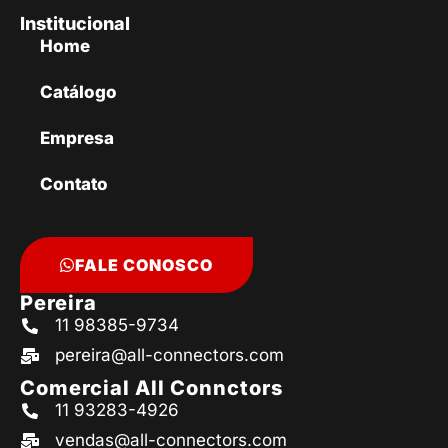
Institucional
Home
Catálogo
Empresa
Contato
FALE CONOSCO
Pereira
11 98385-9734
pereira@all-connectors.com
Comercial All Connctors
11 93283-4926
vendas@all-connectors.com