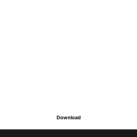
Faça o download da nossa lista completa
de estoque e tenha acesso a todos os
produtos disponíveis
Download