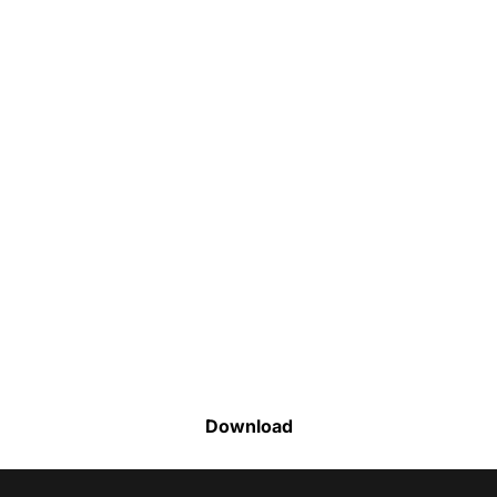
Faça o download da nossa lista completa
de estoque e tenha acesso a todos os
produtos disponíveis
Download