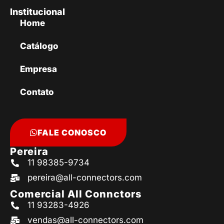
Institucional
Home
Catálogo
Empresa
Contato
FALE CONOSCO
Pereira
11 98385-9734
pereira@all-connectors.com
Comercial All Connctors
11 93283-4926
vendas@all-connectors.com