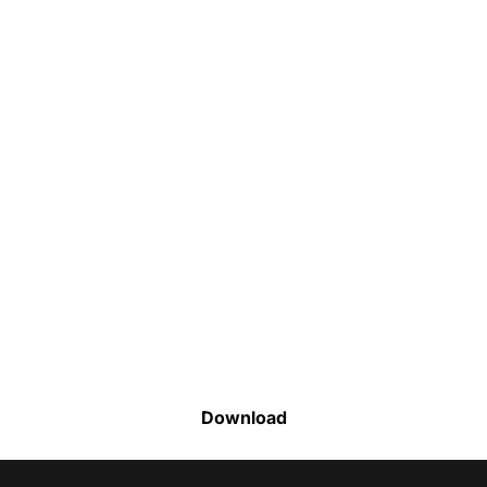
Faça o download da nossa lista completa
de estoque e tenha acesso a todos os
produtos disponíveis
Download