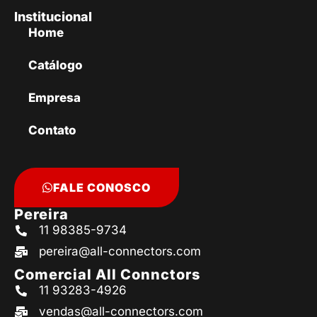
Institucional
Home
Catálogo
Empresa
Contato
FALE CONOSCO
Pereira
11 98385-9734
pereira@all-connectors.com
Comercial All Connctors
11 93283-4926
vendas@all-connectors.com