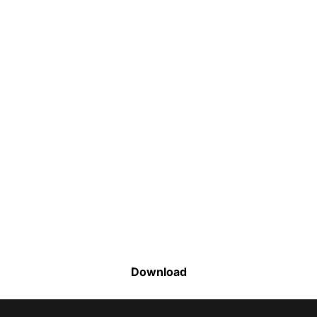
Faça o download da nossa lista completa
de estoque e tenha acesso a todos os
produtos disponíveis
Download