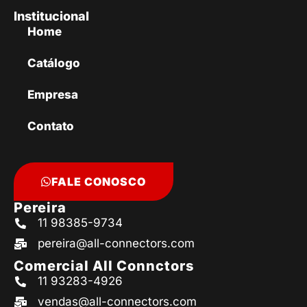
Institucional
Home
Catálogo
Empresa
Contato
FALE CONOSCO
Pereira
11 98385-9734
pereira@all-connectors.com
Comercial All Connctors
11 93283-4926
vendas@all-connectors.com